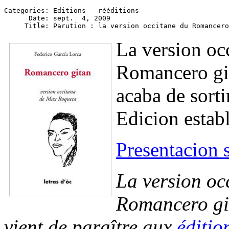
Categories: Editions - rééditions

      Date: sept.  4, 2009

La version oc
Romancero gi
acaba de sorti
Edicion estab
Presentacion s
La version oc
Romancero gi
vient de paraître aux
éditio