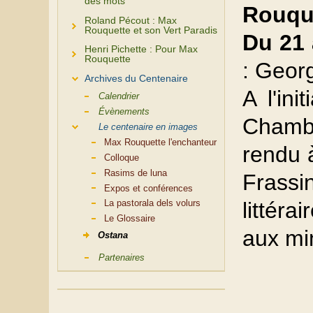
des mots
Rouqu
Roland Pécout : Max
Rouquette et son Vert Paradis
Du 21
Henri Pichette : Pour Max
Rouquette
: Geor
Archives du Centenaire
A l'ini
Calendrier
Évènements
Chamb
Le centenaire en images
Max Rouquette l'enchanteur
rendu 
Colloque
Rasims de luna
Frass
Expos et conférences
La pastorala dels volurs
littér
Le Glossaire
aux min
Ostana
Partenaires