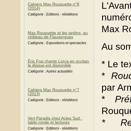
L'Avan
Cahiers Max Rouquette n°8
(2014)
numéro
Catégorie : Editions - rééditions
Max Ro
Max Rouquette et les jardins, au
château de Flaugergues
Catégorie : Expositions et spectacles
Au som
* Le te
Éric Fraj chante Lorca en occitan,
le disque est disponible
Catégorie : Autres actualités
*
Rouq
par Arm
Cahiers Max Rouquette n°7
(2013)
*
Pr
Catégorie : Editions - rééditions
Rouque
Vert Paradis chez Actes Sud :
* Re
table-ronde et lectures
Catégorie : Editions - rééditions