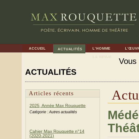
ACCUEIL
L'HOMME
L'ŒUV
ACTUALITÉS
LA REVUE
Vous ê
ACTUALITÉS
Actu
Articles récents
2025, Année Max Rouquette
Médé
Catégorie : Autres actualités
Théâ
Cahier Max Rouquette n°14
(2020-2021)