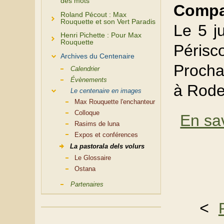
des mots
Compa
Roland Pécout : Max
Rouquette et son Vert Paradis
Le 5 j
Henri Pichette : Pour Max
Rouquette
Périsc
Archives du Centenaire
Prochai
Calendrier
Évènements
à Rod
Le centenaire en images
Max Rouquette l'enchanteur
Colloque
En sav
Rasims de luna
Expos et conférences
La pastorala dels volurs
Le Glossaire
Ostana
Partenaires
< 