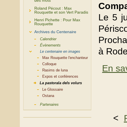
des mots
Compa
Roland Pécout : Max
Rouquette et son Vert Paradis
Le 5 j
Henri Pichette : Pour Max
Rouquette
Périsc
Archives du Centenaire
Prochai
Calendrier
Évènements
à Rod
Le centenaire en images
Max Rouquette l'enchanteur
Colloque
En sav
Rasims de luna
Expos et conférences
La pastorala dels volurs
Le Glossaire
Ostana
Partenaires
< 